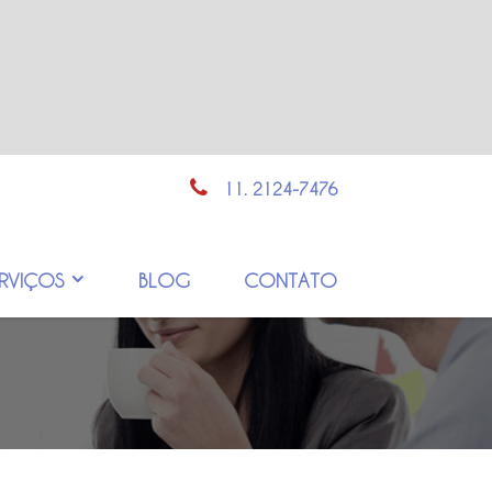
11. 2124-7476
ERVIÇOS
BLOG
CONTATO