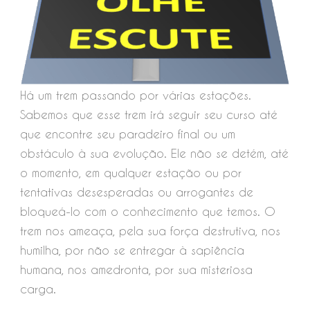
Há um trem passando por várias estações.
Sabemos que esse trem irá seguir seu curso até
que encontre seu paradeiro final ou um
obstáculo à sua evolução. Ele não se detém, até
o momento, em qualquer estação ou por
tentativas desesperadas ou arrogantes de
bloqueá-lo com o conhecimento que temos. O
trem nos ameaça, pela sua força destrutiva, nos
humilha, por não se entregar à sapiência
humana, nos amedronta, por sua misteriosa
carga.