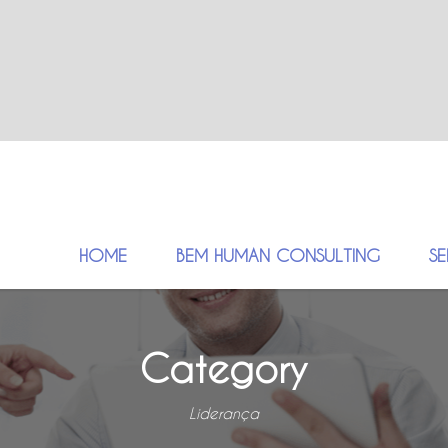
HOME
BEM HUMAN CONSULTING
S
Category
Liderança