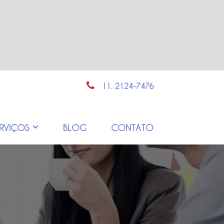
11. 2124-7476
ERVIÇOS
BLOG
CONTATO