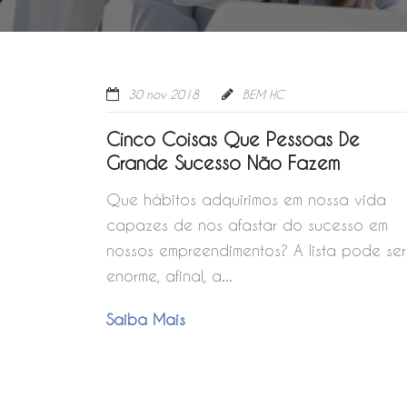
30 nov 2018
BEM HC
Cinco Coisas Que Pessoas De
Grande Sucesso Não Fazem
Que hábitos adquirimos em nossa vida
capazes de nos afastar do sucesso em
nossos empreendimentos? A lista pode ser
enorme, afinal, a...
Saiba Mais