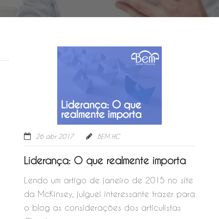
26 abr 2017
BEM HC
Liderança: O que realmente importa
Lendo um artigo de janeiro de 2015 no site
da McKinsey, julguei interessante trazer para
o blog as considerações dos articulistas